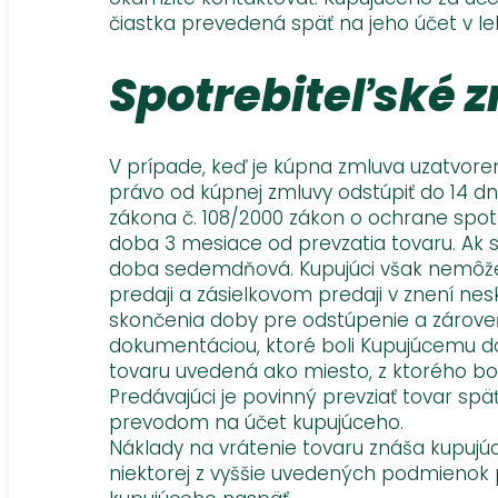
čiastka prevedená späť na jeho účet v le
Spotrebiteľské z
V prípade, keď je kúpna zmluva uzatvore
právo od kúpnej zmluvy odstúpiť do 14 dní
zákona č. 108/2000 zákon o ochrane spot
doba 3 mesiace od prevzatia tovaru. Ak s
doba sedemdňová. Kupujúci však nemôže 
predaji a zásielkovom predaji v znení 
skončenia doby pre odstúpenie a zárove
dokumentáciou, ktoré boli Kupujúcemu dod
tovaru uvedená ako miesto, z ktorého bo
Predávajúci je povinný prevziať tovar sp
prevodom na účet kupujúceho.
Náklady na vrátenie tovaru znáša kupujú
niektorej z vyššie uvedených podmienok 