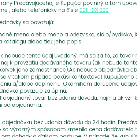
strany Predávajúceho, je Kupujúci povinný o tom up
me , alebo telefonicky na čísle
0911 103 000
.
jednávky sa považujú:
chodné meno alebo meno a priezvisko, sídlo/bydlisko, 
katalógu alebo tiež jeho popis
;
k nebude tento údaj uvedený, má sa za to, že tovar
ej k prevzatiu dodávaného tovaru (ak nebude tento 
ýkoľvek jeho zamestnanec).Ak nebude objednávka obs
sa v takom prípade pokúsi kontaktovať Kupujúceho a
eniu a/alebo doplneniu. Okamihom doručenia údajov 
dnávka považuje za úplnú.
ať objednaný tovar bez udania dôvodu, najmä ak vzni
 od objednania.
 objednávku bez udania dôvodu do 24 hodín. Predávajúc
 sa výrazným spôsobom zmenila cena dodávateľa tova
lom dohody o ďalšom postupe. V prípade, že kupujúci