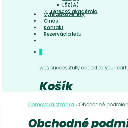
LŠZ(A)
Letecká akadémia
Vyhliadkové lety
O nás
Kontakt
Rezervácia letu
0
was successfully added to your cart.
Košík
Domovská stránka
»
Obchodné podmien
Obchodné podm