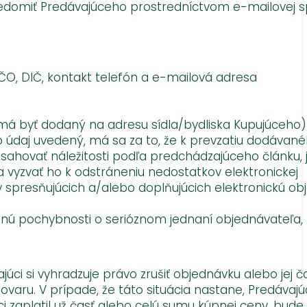
ovedomiť Predávajúceho prostredníctvom e-mailovej 
IČO, DIČ, kontakt telefón a e-mailová adresa
 má byť dodaný na adresu sídla/bydliska Kupujúceho)
údaj uvedený, má sa za to, že k prevzatiu dodávané
ahovať náležitosti podľa predchádzajúceho článku, 
 vyzvať ho k odstráneniu nedostatkov elektronickej
spresňujúcich a/alebo doplňujúcich elektronickú ob
knú pochybnosti o serióznom jednaní objednávateľa, 
i si vyhradzuje právo zrušiť objednávku alebo jej ča
ru. V prípade, že táto situácia nastane, Predávajú
 zaplatil už časť alebo celú sumu kúpnej ceny, bude