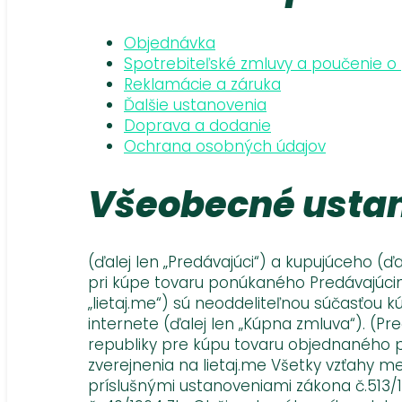
Objednávka
Spotrebiteľské zmluvy a poučenie o
Reklamácie a záruka
Ďalšie ustanovenia
Doprava a dodanie
Ochrana osobných údajov
Všeobecné usta
(ďalej len „Predávajúci“) a kupujúceho (ďal
pri kúpe tovaru ponúkaného Predávajúcim
„lietaj.me“) sú neoddeliteľnou súčasťou
internete (ďalej len „Kúpna zmluva“). (Pr
republiky pre kúpu tovaru objednaného 
zverejnenia na lietaj.me Všetky vzťahy 
príslušnými ustanoveniami zákona č.513/1