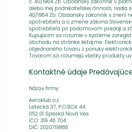
č. 40/1964 Zb. Občiansky zákonník v plat
alebo inej podnikateľskej činnosti, ria
40/1964 Zb. Občiansky zákonník v znení 
spotrebiteľa a o zmene zákona Slovenskej
spotrebiteľa pri podomovom predaji a z
Kupujúcim sa rozumie v systéme zaregist
obchodu na stránke lietaj.me. Elektroni
objednaného tovaru z ponuky elektronic
Tovarom sa rozumejú všetky produkty uv
Kontaktné údaje Predávajúc
Názov firmy:
Aeroklub o.z.
Letecká 37, P.O.BOX 44
052 01 Spišská Nová Ves
IČO: 319 46 704
DIČ: 2020719866