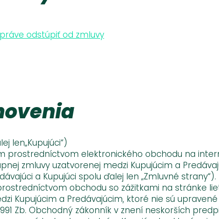
 práve odstúpiť od zmluvy
novenia
ej len„Kupujúci“)
 prostredníctvom elektronického obchodu na interne
 kúpnej zmluvy uzatvorenej medzi Kupujúcim a Predáv
edávajúci a Kupujúci spolu ďalej len „Zmluvné strany
prostredníctvom obchodu so zážitkami na stránke li
medzi Kupujúcim a Predávajúcim, ktoré nie sú uprav
991 Zb. Obchodný zákonník v znení neskorších predpi