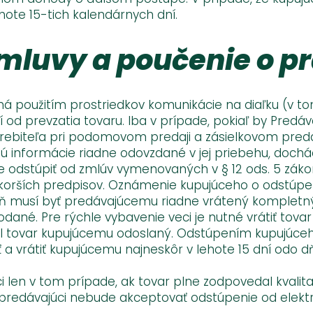
hote 15-tich kalendárnych dní.
mluvy a poučenie o p
ná použitím prostriedkov komunikácie na diaľku (v t
 od prevzatia tovaru. Iba v prípade, pokiaľ by Predá
rebiteľa pri podomovom predaji a zásielkovom predaji
ú informácie riadne odovzdané v jej priebehu, dochá
odstúpiť od zmlúv vymenovaných v § 12 ods. 5 záko
neskorších predpisov. Oznámenie kupujúceho o odstú
ň musí byť predávajúcemu riadne vrátený kompletn
ané. Pre rýchle vybavenie veci je nutné vrátiť tova
l tovar kupujúcemu odoslaný. Odstúpením kupujúceho
äť a vrátiť kupujúcemu najneskôr v lehote 15 dní odo
ci len v tom prípade, ak tovar plne zodpovedal kval
predávajúci nebude akceptovať odstúpenie od elektr