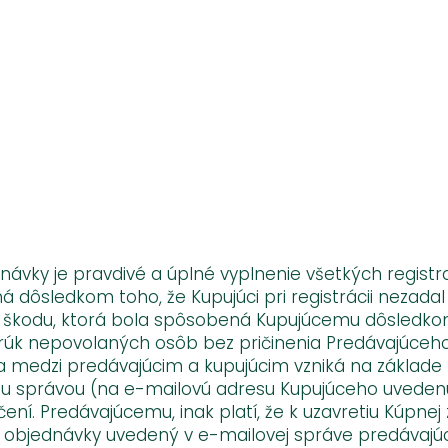
dnávky je pravdivé a úplné vyplnenie všetkých regi
 dôsledkom toho, že Kupujúci pri registrácii nezada
 škodu, ktorá bola spôsobená Kupujúcemu dôsledkom 
rúk nepovolaných osôb bez pričinenia Predávajúceho.
a medzi predávajúcim a kupujúcim vzniká na základe
vou správou (na e-mailovú adresu Kupujúceho uvedenú
ení. Predávajúcemu, inak platí, že k uzavretiu Kúpne
 objednávky uvedený v e-mailovej správe predávajúci