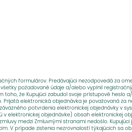
stračných formulárov. Predávajúci nezodpovedá za om
l všetky požadované údaje a/alebo vyplnil registračn
toho, že Kupujúci zabudol svoje prístupové heslo a
 Prijatá elektronická objednávka je považovaná za n
 záväzného potvrdenia elektronickej objednávky v sy
 v elektronickej objednávke) obsah elektronickej o
j zmluvy medzi Zmluvnými stranami nedošlo. Kupujúci 
m. V prípade zistenia nezrovnalostí týkajúcich sa o