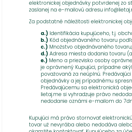
elektronickej objednávky potvrdenej zo 
zaslanej na e-mailovú adresu info@lietaj.
Za podstatné náležitosti elektronickej ob
a.)
Identifikácia kupujúceho, t.j. ob
b.)
Kód objednávaného tovaru podľa 
c.)
Množstvo objednávaného tovaru
d.)
Adresa miesta dodania tovaru (a
e.)
Meno a priezvisko osoby oprávnen
je oprávnený Kupujúci, prípadne ak
považovaná za neúplnú. Predávajúci 
objednávky a jej prípadnému spresn
Predávajúcemu sa elektronická obje
lietaj.me si vyhradzuje právo nedod
nedodanie oznámi e-mailom do 7dní
Kupujúci má právo stornovať elektronickú
tovar už nevyrába alebo nedodáva alebo
okamžite kontaktovať. Kupujúceho za úče