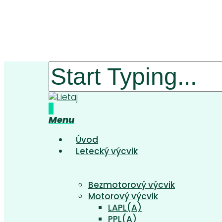
Skip
to
main
content
Close
Search
0
Menu
Úvod
Letecký výcvik
Bezmotorový výcvik
Motorový výcvik
LAPL(A)
PPL(A)