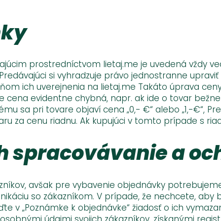
nky
úcim prostredníctvom lietaj.me je uvedená vždy ve
 Predávajúci si vyhradzuje právo jednostranne upraviť 
ňom ich uverejnenia na lietaj.me Takáto úprava ceny
are cena evidentne chybná, napr. ak ide o tovar bež
ému sa pri tovare objaví cena „0,- €“ alebo „1,-€“, 
 za cenu riadnu. Ak kupujúci v tomto prípade s riad
ch spracovávanie a oc
zníkov, avšak pre vybavenie objednávky potrebujeme
ikáciu so zákazníkom. V prípade, že nechcete, aby b
ďte v „Poznámke k objednávke“ žiadosť o ich vymazan
 osobnými údajmi svojich zákazníkov, získanými regist