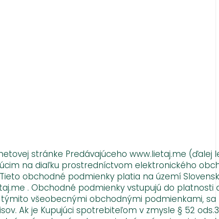
tovej stránke Predávajúceho www.lietaj.me (ďalej l
ajúcim na diaľku prostredníctvom elektronického ob
“). Tieto obchodné podmienky platia na území Slovensk
etaj.me . Obchodné podmienky vstupujú do platnosti
ené týmito všeobecnými obchodnými podmienkami, sa 
sov. Ak je Kupujúci spotrebiteľom v zmysle § 52 ods.