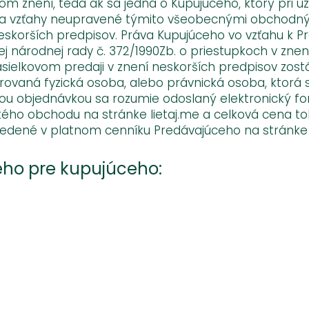
nom znení, teda ak sa jedná o Kupujúceho, ktorý pri u
dia sa vzťahy neupravené týmito všeobecnými obchod
neskorších predpisov. Práva Kupujúceho vo vzťahu k P
 národnej rady č. 372/1990Zb. o priestupkoch v znení
ásielkovom predaji v znení neskorších predpisov zo
rovaná fyzická osoba, alebo právnická osoba, ktorá 
ckou objednávkou sa rozumie odoslaný elektronický f
kého obchodu na stránke lietaj.me a celková cena 
edené v platnom cenníku Predávajúceho na stránke 
eho pre kupujúceho: