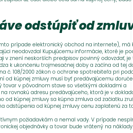
ráve odstúpiť od zmlu
omto prípade elektronický obchod na internete), má 
vajúci neodovzdal Kupujúcemu informácie, ktoré je pod
 v znení neskorších predpisov povinný odovzdať, je 
dza k ukončeniu trojmesačnej doby a začína od tej d
na č. 108/2000 zákon o ochrane spotrebiteľa pri p
pení od kúpnej zmluvy musí byť predávajúcemu doruč
ý tovar v pôvodnom stave so všetkými dokladmi a
r na rovnakú adresu predávajúceho, ktorá je v doklad
 od kúpnej zmluvy sa kúpna zmluva od začiatku zruš
 dňa odstúpenia od kúpnej zmluvy cenu zaplatenú za t
itatívnym požiadavkám a nemal vady. V prípade nespl
onickej objednávky a tovar bude vrátený na náklady