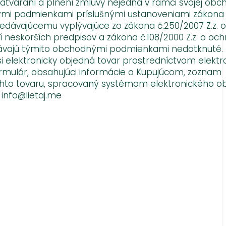
zatváraní a plnení zmluvy nejedná v rámci svojej obc
nými podmienkami príslušnými ustanoveniami zákona 
redávajúcemu vyplývajúce zo zákona č.250/2007 Z.z. 
 neskorších predpisov a zákona č.108/2000 Z.z. o oc
stávajú týmito obchodnými podmienkami nedotknuté.
si elektronicky objedná tovar prostredníctvom elekt
ormulár, obsahujúci informácie o Kupujúcom, zoznam
tohto tovaru, spracovaný systémom elektronického o
info@lietaj.me