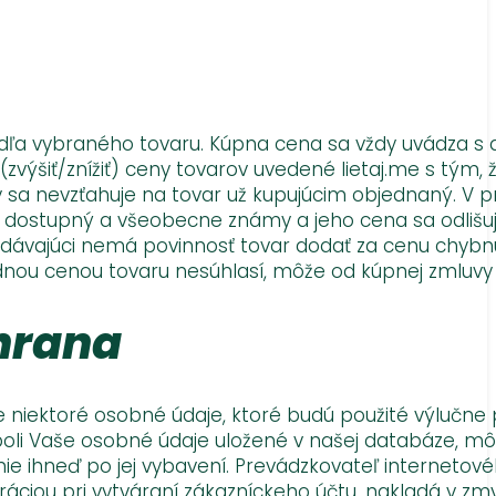
dľa vybraného tovaru. Kúpna cena sa vždy uvádza s 
(zvýšiť/znížiť) ceny tovarov uvedené lietaj.me s tým,
 sa nevzťahuje na tovar už kupujúcim objednaný. V p
ne dostupný a všeobecne známy a jeho cena sa odlišu
Predávajúci nemá povinnosť tovar dodať za cenu chybnú
nou cenou tovaru nesúhlasí, môže od kúpnej zmluvy 
hrana
 niektoré osobné údaje, ktoré budú použité výlučne 
oli Vaše osobné údaje uložené v našej databáze, mô
ie ihneď po jej vybavení. Prevádzkovateľ internetov
ráciou pri vytváraní zákazníckeho účtu, nakladá v zm