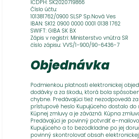
IČDPH: SK2020719866
Číslo účtu:
101381762/0900 SLSP Sp.Nová Ves
IBAN: SK12 0900 0000 0001 0138 1762
SWIFT: GIBA SK BX
Zápis v registri: Ministerstvo vnútra SR
číslo zápisu: VVS/1-900/90-6436-7
Objednávka
Podmienkou platnosti elektronickej obje
dodávky a za škodu, ktorá bola spôsobená
chybne. Predávajúci tiež nezodpovedá za
prístupové heslo Kupujúceho dostalo do 
Kúpnej zmluvy a je záväzná. Kúpna zmluv
Predávajúci je povinný potvrdiť e-mailo
Kupujúceho a to bezodkladne po jej doruč
povinný skontrolovať obsah elektronickej