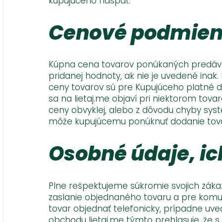
kupujúceho naspäť.
Cenové podmie
Kúpna cena tovarov ponúkaných predávaj
pridanej hodnoty, ak nie je uvedené inak.
ceny tovarov sú pre Kupujúceho platné d
sa na lietaj.me objaví pri niektorom tov
ceny obvyklej, alebo z dôvodu chyby syst
môže kupujúcemu ponúknuť dodanie tovaru
Osobné údaje, i
Plne rešpektujeme súkromie svojich záka
zaslanie objednaného tovaru a pre komun
tovar objednať telefonicky, prípadne uve
obchodu lietaj.me týmto prehlasuje, že s